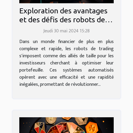
Exploration des avantages
et des défis des robots de
trading pour l'optimisation
Jeudi 30 mai 2024 15:28
des investissements
Dans un monde financier de plus en plus
complexe et rapide, les robots de trading
s'imposent comme des alliés de taille pour les
investisseurs cherchant à optimiser leur
portefeuille. Ces systèmes automatisés
opèrent avec une efficacité et une rapidité
inégalées, promettant de révolutionner...