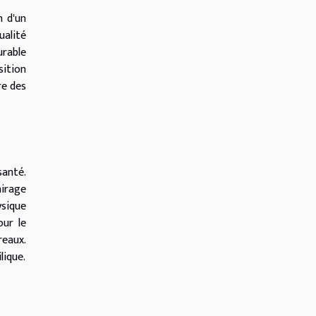
n d'un
ualité
urable
sition
re des
santé.
airage
ysique
our le
reaux.
lique.