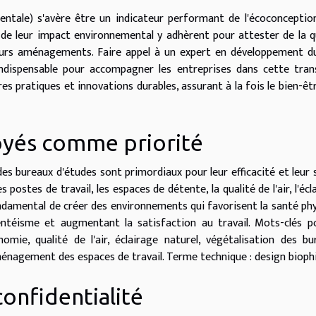
entale) s'avère être un indicateur performant de l'écoconceptio
 de leur impact environnemental y adhèrent pour attester de la q
eurs aménagements. Faire appel à un expert en développement d
indispensable pour accompagner les entreprises dans cette tran
ures pratiques et innovations durables, assurant à la fois le bien-êt
oyés comme priorité
es bureaux d'études sont primordiaux pour leur efficacité et leur 
postes de travail, les espaces de détente, la qualité de l'air, l'écl
fondamental de créer des environnements qui favorisent la santé ph
entéisme et augmentant la satisfaction au travail. Mots-clés p
mie, qualité de l'air, éclairage naturel, végétalisation des bu
énagement des espaces de travail. Terme technique : design biophi
onfidentialité