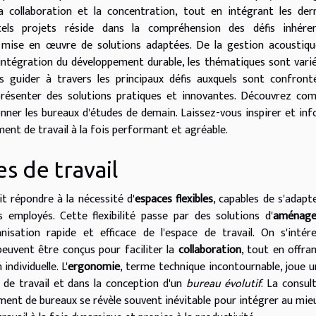
 collaboration et la concentration, tout en intégrant les der
tels projets réside dans la compréhension des défis inhére
 mise en œuvre de solutions adaptées. De la gestion acoustiq
l'intégration du développement durable, les thématiques sont vari
 guider à travers les principaux défis auxquels sont confront
présenter des solutions pratiques et innovantes. Découvrez co
nner les bureaux d'études de demain. Laissez-vous inspirer et in
ment de travail à la fois performant et agréable.
es de travail
 répondre à la nécessité d'
espaces flexibles
, capables de s'adapt
 employés. Cette flexibilité passe par des solutions d'
aménag
sation rapide et efficace de l'espace de travail. On s'intér
peuvent être conçus pour faciliter la
collaboration
, tout en offra
individuelle. L'
ergonomie
, terme technique incontournable, joue u
 de travail et dans la conception d'un
bureau évolutif
. La consul
ement de bureaux se révèle souvent inévitable pour intégrer au mie