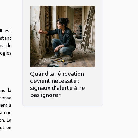
l est
estant
ns de
logies
Quand la rénovation
devient nécessité :
signaux d’alerte à ne
ns la
pas ignorer
éponse
uent à
si une
on. La
out en