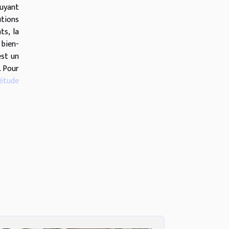
ruyant
utions
ts, la
 bien-
est un
. Pour
étude