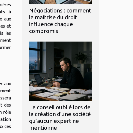
nières
Négociations : comment
nts à
la maîtrise du droit
ue aux
influence chaque
ées et
compromis
és les
mment
former
er aux
ement
essera
nt des
Le conseil oublié lors de
n rôle
la création d'une société
tation
qu’aucun expert ne
ux ces
mentionne