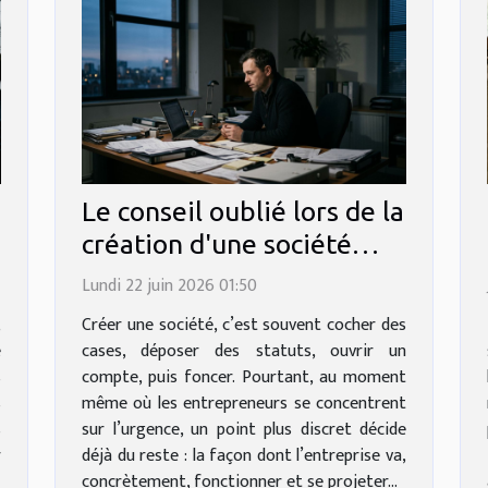
Le conseil oublié lors de la
e
création d'une société
qu’aucun expert ne
Lundi 22 juin 2026 01:50
mentionne
,
Créer une société, c’est souvent cocher des
e
cases, déposer des statuts, ouvrir un
s
compte, puis foncer. Pourtant, au moment
s
même où les entrepreneurs se concentrent
s
sur l’urgence, un point plus discret décide
r
déjà du reste : la façon dont l’entreprise va,
concrètement, fonctionner et se projeter...