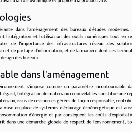
avail à la fois dynamique et propice à la productivité.
nologies
érante dans l'aménagement des bureaux d'études modernes. I
nt l'intégration et l'utilisation des outils numériques tout en r
cuter de l'importance des infrastructures réseau, des solutio
ion et de partage d'information, et de la manière dont ces techno
design des bureaux.
able dans l'aménagement
environnement s'impose comme un paramètre incontournable da
et égard, l'intégration de matériaux renouvelables constitue une r
atériaux, issus de ressources gérées de façon responsable, contrib
La mise en place de systèmes d'éclairage écoénergétique est aus
consommation d'énergie et par conséquent les coûts d'exploitati
crit dans une démarche globale de respect de l'environnement, t