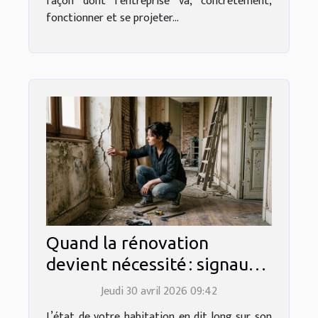
façon dont l’entreprise va, concrètement,
fonctionner et se projeter...
Quand la rénovation
devient nécessité : signaux
d’alerte à ne pas ignorer
Jeudi 30 avril 2026 09:42
L’état de votre habitation en dit long sur son