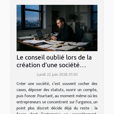
Le conseil oublié lors de la
création d'une société
qu’aucun expert ne
Lundi 22 juin 2026 01:50
mentionne
Créer une société, c’est souvent cocher des
cases, déposer des statuts, ouvrir un compte,
puis foncer. Pourtant, au moment même où les
entrepreneurs se concentrent sur l’urgence, un
point plus discret décide déjà du reste : la