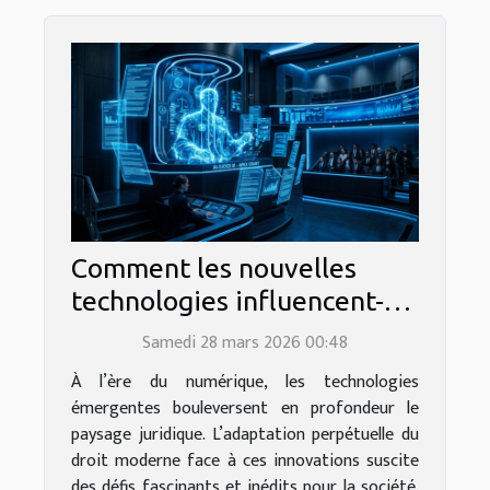
Comment les nouvelles
technologies influencent-
elles le droit moderne ?
Samedi 28 mars 2026 00:48
À l’ère du numérique, les technologies
émergentes bouleversent en profondeur le
paysage juridique. L’adaptation perpétuelle du
droit moderne face à ces innovations suscite
des défis fascinants et inédits pour la société.