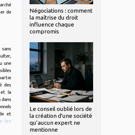
arché
Négociations : comment
ser de
la maîtrise du droit
influence chaque
compromis
é sans
ulter,
ou une
sibles
partie
té des
 et la
n dans
onnels
Le conseil oublié lors de
ide et
la création d'une société
r lire
qu’aucun expert ne
mentionne