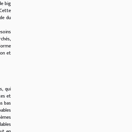
de big
 Cette
ude du
esoins
rchés,
sforme
ion et
s, qui
tes et
ns bas
pables
stèmes
lables
out en