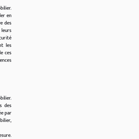
ilier.
ler en
ve des
 leurs
curité
t les
de ces
ences
ilier.
s des
ée par
ilier,
esure.