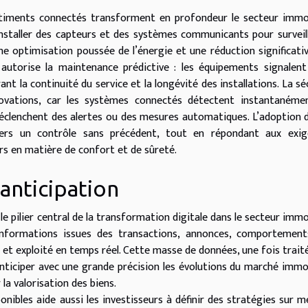
 bâtiments connectés transforment en profondeur le secteur immob
installer des capteurs et des systèmes communicants pour surveil
ne optimisation poussée de l’énergie et une réduction significati
 autorise la maintenance prédictive : les équipements signalent
t la continuité du service et la longévité des installations. La sé
ovations, car les systèmes connectés détectent instantanémen
t déclenchent des alertes ou des mesures automatiques. L’adoption 
iers un contrôle sans précédent, tout en répondant aux exig
rs en matière de confort et de sûreté.
anticipation
pilier central de la transformation digitale dans le secteur immob
nformations issues des transactions, annonces, comportement
et exploité en temps réel. Cette masse de données, une fois trait
ticiper avec une grande précision les évolutions du marché immob
 la valorisation des biens.
nibles aide aussi les investisseurs à définir des stratégies sur m