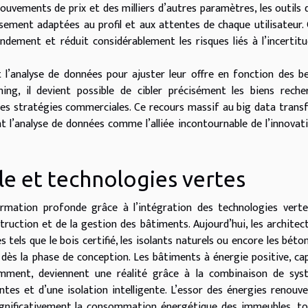
uvements de prix et des milliers d’autres paramètres, les outils 
ement adaptées au profil et aux attentes de chaque utilisateur.
ndement et réduit considérablement les risques liés à l’incertit
 l’analyse de données pour ajuster leur offre en fonction des b
ning, il devient possible de cibler précisément les biens reche
les stratégies commerciales. Ce recours massif au big data tran
 l’analyse de données comme l’alliée incontournable de l’innovat
 et technologies vertes
rmation profonde grâce à l’intégration des technologies verte
ruction et de la gestion des bâtiments. Aujourd’hui, les architec
tels que le bois certifié, les isolants naturels ou encore les béto
 dès la phase de conception. Les bâtiments à énergie positive, ca
nsomment, deviennent une réalité grâce à la combinaison de sy
es et d’une isolation intelligente. L’essor des énergies renouve
ignificativement la consommation énergétique des immeubles, t