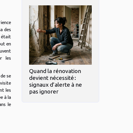
rience
ia des
 était
out en
euvent
r les
Quand la rénovation
 de se
devient nécessité :
visite
signaux d’alerte à ne
nt les
pas ignorer
e à la
ans le