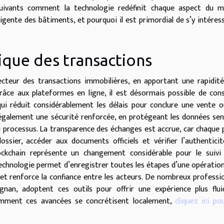
 suivants comment la technologie redéfinit chaque aspect du m
elligente des bâtiments, et pourquoi il est primordial de s’y intéres
que des transactions
ecteur des transactions immobilières, en apportant une rapidit
âce aux plateformes en ligne, il est désormais possible de cons
qui réduit considérablement les délais pour conclure une vente 
 également une sécurité renforcée, en protégeant les données sen
 processus. La transparence des échanges est accrue, car chaque 
ssier, accéder aux documents officiels et vérifier l’authentici
lockchain représente un changement considérable pour le suivi
technologie permet d’enregistrer toutes les étapes d’une opératio
es et renforce la confiance entre les acteurs. De nombreux professi
nan, adoptent ces outils pour offrir une expérience plus flu
comment ces avancées se concrétisent localement,
cliquez ici pou