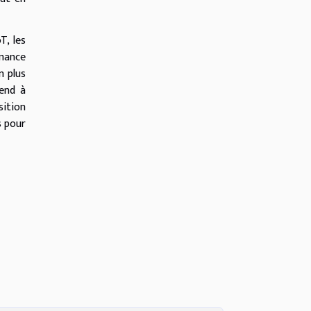
T, les
rmance
n plus
tend à
sition
s pour