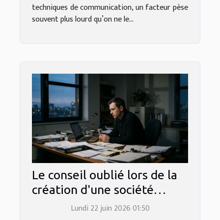
techniques de communication, un facteur pèse
souvent plus lourd qu’on ne le...
Le conseil oublié lors de la
création d'une société
qu’aucun expert ne
Lundi 22 juin 2026 01:50
mentionne